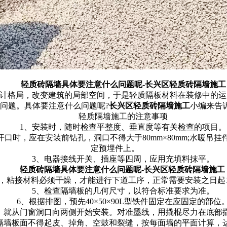
轻质砖隔墙具体要注意什么问题呢-长兴区轻质砖隔墙施工
计格局，改变建筑的局部空间，于是轻质隔板材料在装修中的运
问题。具体要注意什么问题呢?
长兴区轻质砖隔墙施工
小编来告
轻质隔墙施工的注意事项
1、安装时，随时检查平整度、垂直度等有关检查的项目。
，应在安装前钻孔，洞口不得大于80mm×80mm;水暖吊挂件
定预埋件上。
3、电器接线开关、插座等四周，应用充填料抹平。
轻质砖隔墙具体要注意什么问题呢-长兴区轻质砖隔墙施工
粘接材料必须干燥，才能进行下道工序，正常需要安装之日起10
5、检查隔墙板的几何尺寸，以符合标准要求为准。
6、根据排图，预先40×50×90L型铁件固定在应固定的部位
就从门窗洞口向两侧开始安装。对准墨线，用撬棍尽力在底部撬
墙板面不得起皮、掉角、空鼓和裂缝，按每面墙的平面计算，